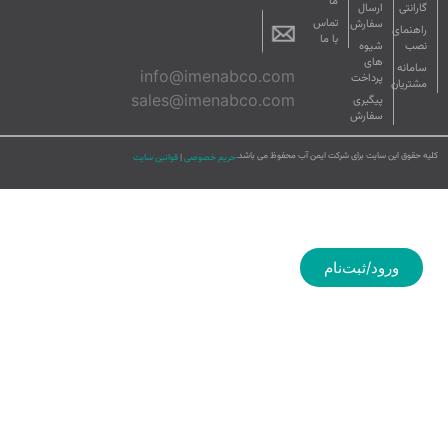
ما
گارانتی
ارسال
تماس
سفارش
راهنمای
با ما
نصب
شیوه
های
سامانه
info@imenabco.com
پرداخت
مشتریان
sales@imenabco.com
پیگیری
سفارش
کلیه حقوق این سایت برای شرکت ایمن آب محفوظ می باشد.
حریم خصوصی
|
قوانین سایت
ورود/ثبت‌نام
صفحه اصلی
فروشگاه
کاتالوگ
محصولات