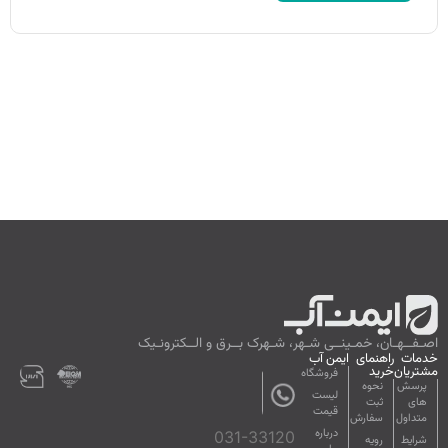
اصـفــهـان، خمـینــی شـهر، شـهرک بــرق و الــکترونـیک
خدمات
راهنمای
ایمن آب
مشتریان
خرید
فروشگاه
پرسش
نحوه
لیست
های
ثبت
قیمت
متداول
سفارش
درباره
031-33120
شرایط
رویه