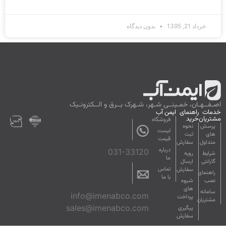
خرداد 21, 1395
بدون دیدگاه
اصـفــهـان، خمـینــی شـهر، شـهرک بــرق و الــکترونـیک
خدمات
راهنمای
ایمن آب
مشتریان
خرید
فروشگاه
پرسش
نحوه
لیست
های
ثبت
قیمت
متداول
سفارش
درباره
031-33120
شرایط
رویه
ما
گارانتی
ارسال
تماس
سفارش
راهنمای
با ما
نصب
شیوه
های
سامانه
info@imenabco.com
پرداخت
مشتریان
sales@imenabco.com
پیگیری
سفارش